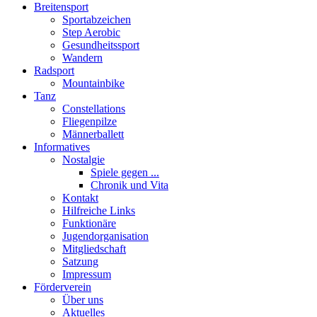
Breitensport
Sportabzeichen
Step Aerobic
Gesundheitssport
Wandern
Radsport
Mountainbike
Tanz
Constellations
Fliegenpilze
Männerballett
Informatives
Nostalgie
Spiele gegen ...
Chronik und Vita
Kontakt
Hilfreiche Links
Funktionäre
Jugendorganisation
Mitgliedschaft
Satzung
Impressum
Förderverein
Über uns
Aktuelles