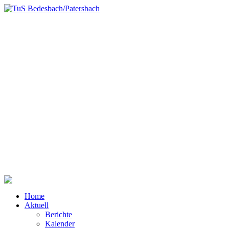
TuS Bedesbach-
Patersbach
Fußball | Turnen | Tanzen | Selbstverteidigung | Wandern |
und mehr
Dein Verein mit über 500 Mitgliedern im Herzen des Glantals
Home
Aktuell
Berichte
Kalender