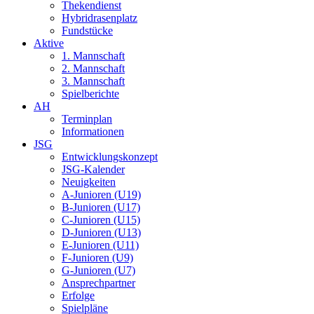
Thekendienst
Hybridrasenplatz
Fundstücke
Aktive
1. Mannschaft
2. Mannschaft
3. Mannschaft
Spielberichte
AH
Terminplan
Informationen
JSG
Entwicklungskonzept
JSG-Kalender
Neuigkeiten
A-Junioren (U19)
B-Junioren (U17)
C-Junioren (U15)
D-Junioren (U13)
E-Junioren (U11)
F-Junioren (U9)
G-Junioren (U7)
Ansprechpartner
Erfolge
Spielpläne