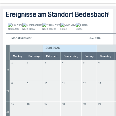
Ereignisse am Standort Bedesbach
Nach Jahr
Nach Monat
Nach Woche
Heute
Suche
Monatsansicht
Juni 2026
Juni 2026
Montag
Dienstag
Mittwoch
Donnerstag
Freitag
Samstag
1
2
3
4
5
6
23
8
9
10
11
12
13
24
15
16
17
18
19
20
25