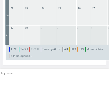
22
23
24
25
26
27
26
1
2
3
4
5
29
30
27
TuS I
TuS II
TuS III
Training Aktive
AH
U19
U13
Mountainbike
Alle Kategorien ...
Impressum